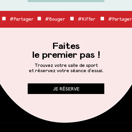
■
■
■
■
r
#Partager
#Bouger
#Kiffer
#Partager
Faites
le premier pas !
Trouvez votre salle de sport
et réservez votre séance d’essai.
JE RÉSERVE