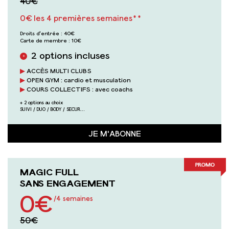
40€
0€ les 4 premières semaines**
Droits d'entrée :
40€
Carte de membre :
10€
2 options incluses
+
ACCÈS MULTI CLUBS
OPEN GYM : cardio et musculation
COURS COLLECTIFS : avec coachs
+ 2 options au choix
SUIVI / DUO / BODY / SECUR...
JE M'ABONNE
MAGIC FULL
SANS ENGAGEMENT
0€
/4 semaines
50€