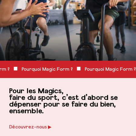
■
■
orm ?
Pourquoi Magic Form ?
Pourquoi Magic Form ?
Pour les Magics,
faire du sport,
c’est d’abord
se
dépenser
pour se faire
du bien,
ensemble.
Découvrez-nous ▶︎