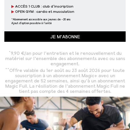
ACCÈS 1 CLUB : club d'inscription
OPEN GYM : cardio et musculation
*Abonnement accessible aux jeunes de -20 ans
Ajout d'option possible à l'unité
JE M'ABONNE
*
9,90 €/an pour l'entretien et le renouvellement du
matériel sur l'ensemble des abonnements avec ou sans
engagement.
**
Offre valable du 1er août au 23 août 2026 pour toute
souscription à un abonnement Magic+ avec un
engagement de 52 semaines, ainsi qu'à un abonnement
Magic Full. La résiliation de l'abonnement Magic Full ne
tient pas compte des 4 semaines offertes.