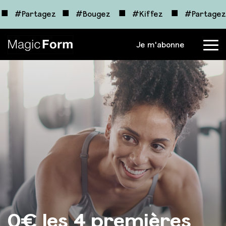
■
■
■
■
z
#Partagez
#Bougez
#Kiffez
#Partagez
Je m'abonne
Menu
0€ les 4 premières