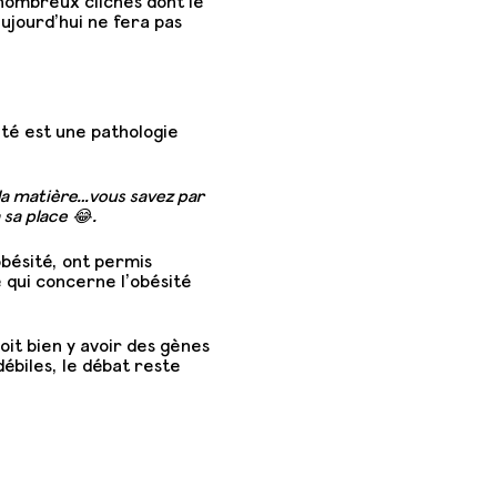
 nombreux clichés dont le
aujourd’hui ne fera pas
ité est une pathologie
 la matière…vous savez par
à sa place
😂.
obésité, ont permis
 qui concerne l’obésité
oit bien y avoir des gènes
débiles, le débat reste