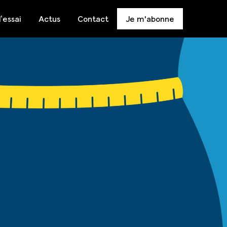
’essai
Actus
Contact
Je m'abonne