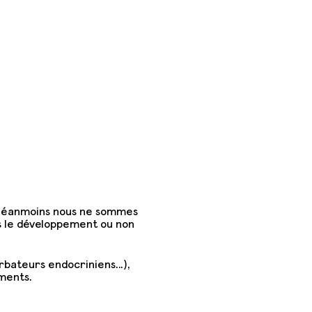
, néanmoins nous ne sommes
ans le développement ou non
urbateurs endocriniens…),
ments.