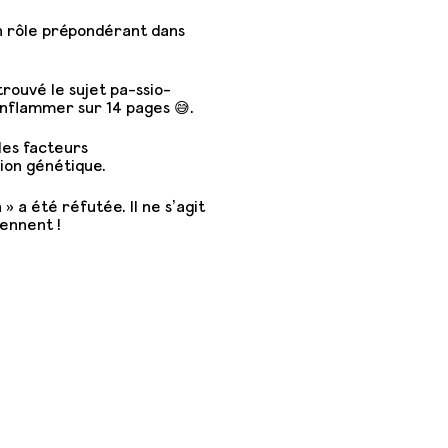
 un rôle prépondérant dans
rouvé le sujet pa-ssio-
enflammer sur 14 pages 😅.
les facteurs
ion génétique.
» a été réfutée. Il ne s’agit
iennent !