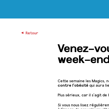
◀︎
Retour
Venez-vou
week-end
Cette semaine les Magics, n
contre l’obésité
qui aura li
Plus sérieux, car il s’agit de 
Si vous nous lisez régulièr