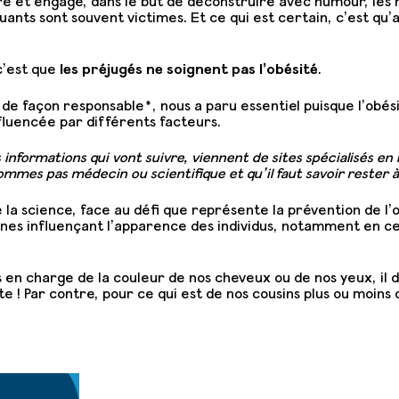
ibre et engagé, dans le but de déconstruire avec humour, les
quants sont souvent victimes. Et ce qui est certain, c’est qu’
c’est que
les préjugés ne soignent pas l’obésité
.
 de façon responsable*, nous a paru essentiel puisque l’obés
uencée par différents facteurs.
 informations qui vont suivre, viennent de sites spécialisés en
ommes pas médecin ou scientifique et qu’il faut savoir rester 
e la science, face au défi que représente la prévention de l’
nes influençant l’apparence des individus, notamment en ce
es en charge de la couleur de nos cheveux ou de nos yeux, il d
e ! Par contre, pour ce qui est de nos cousins plus ou moins 