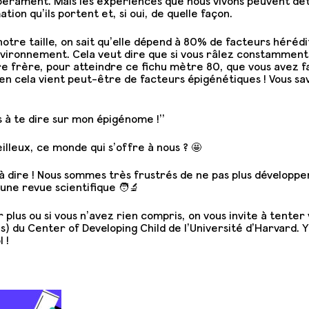
pérament. Mais les expériences que nous vivons peuvent dé
ion qu’ils portent et, si oui, de quelle façon.
otre taille, on sait qu’elle dépend à 80% de facteurs héréd
’environnement. Cela veut dire que si vous râlez constamment 
re frère, pour atteindre ce fichu mètre 80, que vous avez f
en cela vient peut-être de facteurs épigénétiques ! Vous sav
s à te dire sur mon épigénome !”
leux, ce monde qui s’offre à nous ? 🤩
 à dire ! Nous sommes très frustrés de ne pas plus développ
ne revue scientifique 🧑‍🔬
r plus ou si vous n’avez rien compris, on vous invite à tente
s) du Center of Developing Child de l’Université d’Harvard. 
 !