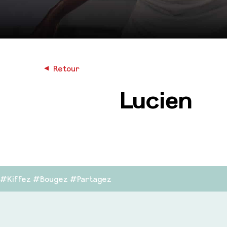
◀︎
Retour
Lucien
#Kiffez #Bougez #Partagez