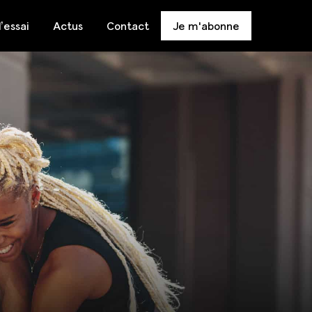
’essai
Actus
Contact
Je m'abonne