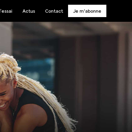
’essai
Actus
Contact
Je m'abonne