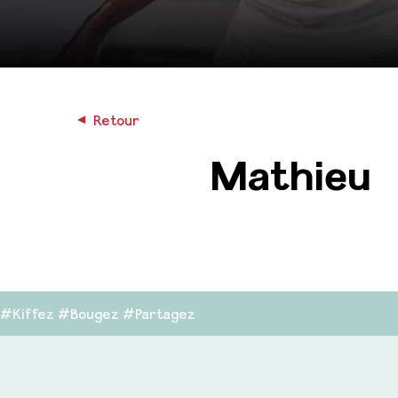
◀︎
Retour
Mathieu
#Kiffez #Bougez #Partagez