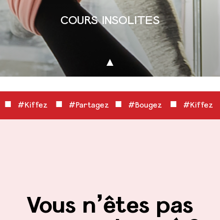
COURS INSOLITES
■
■
■
■
z
#Kiffez
#Partagez
#Bougez
#Kiffe
Vous n’êtes pas