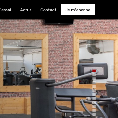
’essai
Actus
Contact
Je m'abonne