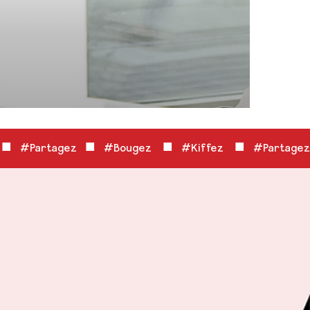
■
■
■
■
z
#Partagez
#Bougez
#Kiffez
#Partagez