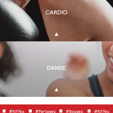
CARDIO
DANSE
■
■
■
■
z
#Kiffez
#Partagez
#Bougez
#Kiffe