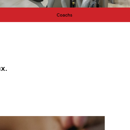
Coachs
ux.