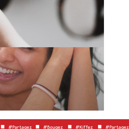
■
■
■
■
z
#Partagez
#Bougez
#Kiffez
#Partagez